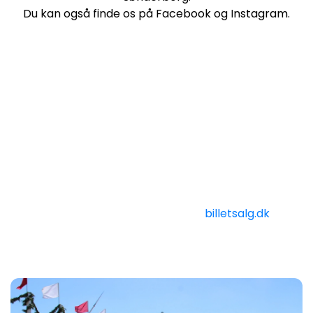
Du kan også finde os på Facebook og Instagram.
Tattoo Show 2026
I 2022 blev TattooShowet for første gang afviklet
indendørs i arenaen ”Sydjysk Sparekasse Skansen”.
Det var en fantastisk start på en ny tradition. Nu er vi
uafhængige af vind og vejr, og det giver publikum
mulighed for, i god tid at sikre sig en plads, læne sig
tilbage, og nyde en feststemt aften. Så køb allerede
nu din billet til TattooShow 2026 på
billetsalg.dk
.