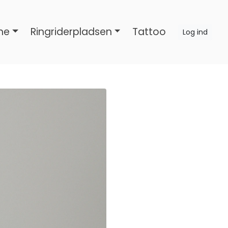
ne
Ringriderpladsen
Tattoo
Log ind