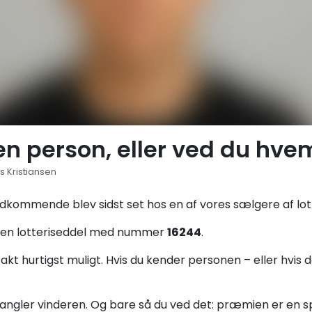
n person, eller ved du hvem
s Kristiansen
edkommende blev sidst set hos en af vores sælgere af lott
f en lotteriseddel med nummer
16244
.
ntakt hurtigst muligt. Hvis du kender personen – eller hvis 
mangler vinderen. Og bare så du ved det: præmien er en spri