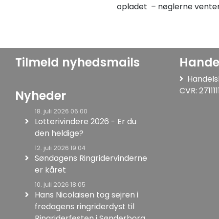
opladet – nøglerne venter
Tilmeld nyhedsmails
Hande
Handels
CVR: 271111
Nyheder
18. juli 2026 06:00
Lotterivindere 2026 - Er du
den heldige?
12. juli 2026 19:04
Søndagens Ringridervinderne
er kåret
10. juli 2026 18:05
Hans Nicolaisen tog sejren i
fredagens ringriderdyst til
Ringriderfesten i Sønderborg