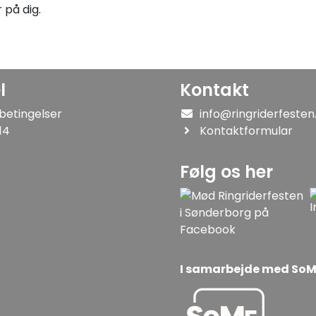
 på dig.
l
Kontakt
betingelser
info@ringriderfesten
14
Kontaktformular
Følg os her
I samarbejde med So